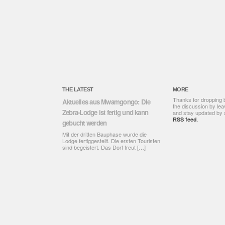
THE LATEST
MORE
Thanks for dropping by
Aktuelles aus Mwamgongo: Die
the discussion by le
Zebra-Lodge ist fertig und kann
and stay updated by s
.
RSS feed
gebucht werden
Mit der dritten Bauphase wurde die
Lodge fertiggestellt. Die ersten Touristen
sind begeistert. Das Dorf freut
[…]