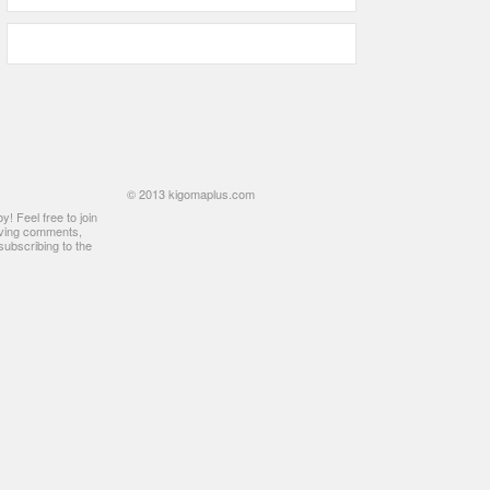
© 2013 kigomaplus.com
! Feel free to join
aving comments,
ubscribing to the