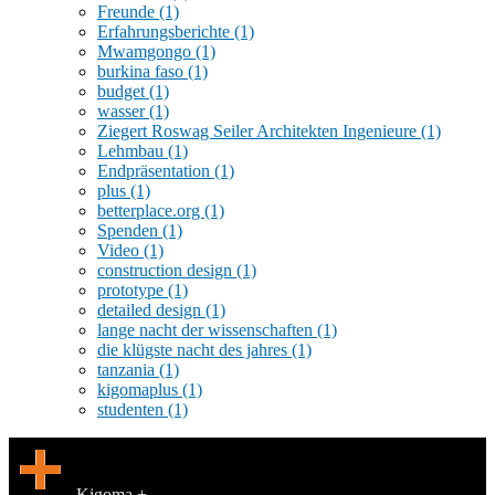
Freunde
(1)
Erfahrungsberichte
(1)
Mwamgongo
(1)
burkina faso
(1)
budget
(1)
wasser
(1)
Ziegert Roswag Seiler Architekten Ingenieure
(1)
Lehmbau
(1)
Endpräsentation
(1)
plus
(1)
betterplace.org
(1)
Spenden
(1)
Video
(1)
construction design
(1)
prototype
(1)
detailed design
(1)
lange nacht der wissenschaften
(1)
die klügste nacht des jahres
(1)
tanzania
(1)
kigomaplus
(1)
studenten
(1)
Kigoma +